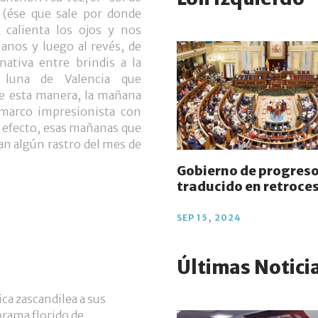
 (ése que sale por donde
 calienta los ojos y nos
manos y luego al revés, de
nativa entre brindis a la
 luna de Valencia que
de esta manera, la mañana
marco impresionista con
n efecto, esas mañanas que
can algún rastro del mes de
Gobierno de progres
traducido en retroce
SEP 15, 2024
Últimas Notici
ica zascandilea a sus
rama florido de