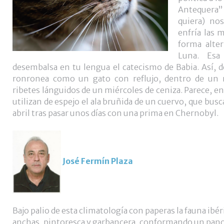
Antequera”
quiera) nos
enfría las 
forma alter
Luna. Esa
desembalsa en tu lengua el catecismo de Babia. Así, 
ronronea como un gato con reflujo, dentro de un 
ribetes lánguidos de un miércoles de ceniza. Parece, e
utilizan de espejo el ala bruñida de un cuervo, que bus
abril tras pasar unos días con una prima en Chernobyl.
José Fermín Plaza
Bajo palio de esta climatología con paperas la fauna ibér
anchas, pintoresca y garbancera, conformando un pano