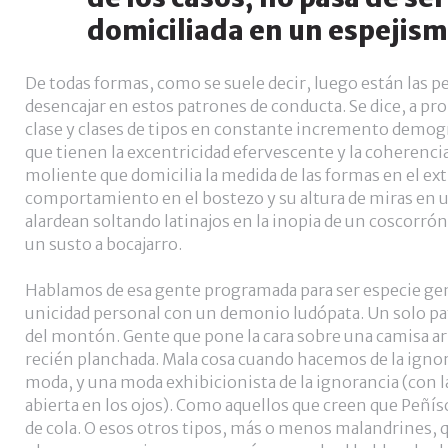
domiciliada en un espejis
De todas formas, como se suele decir, luego están las p
desencajar en estos patrones de conducta. Se dice, a pr
clase y clases de tipos en constante incremento demog
que tienen la excentricidad efervescente y la coherenci
moliente que domicilia la medida de las formas en el ext
comportamiento en el bostezo y su altura de miras en u
alardean soltando latinajos en la inopia de un coscorrón 
un susto a bocajarro.
Hablamos de esa gente programada para ser especie gene
unicidad personal con un demonio ludópata. Un solo pa
del montón. Gente que pone la cara sobre una camisa a
recién planchada. Mala cosa cuando hacemos de la igno
moda, y una moda exhibicionista de la ignorancia (con la
abierta en los ojos). Como aquellos que creen que Peñís
de cola. O esos otros tipos, más o menos malandrines, 