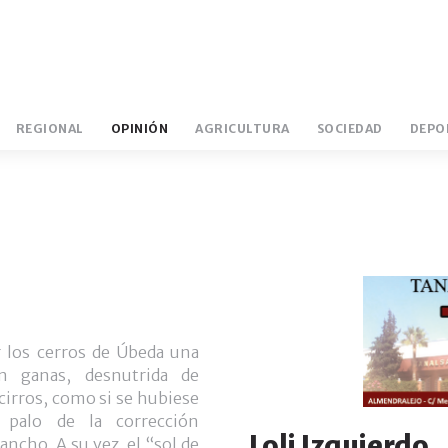
REGIONAL
OPINIÓN
AGRICULTURA
SOCIEDAD
DEPO
IBEROVINAC
LOLI IZQUIERDO
EXTREM
 los cerros de Úbeda una
n ganas, desnutrida de
cirros, como si se hubiese
 palo de la corrección
Loli Izquierdo
o ancho. A su vez, el “sol de