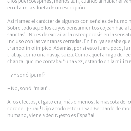
a los puercoespines, menos aún, cuando al hablar el vah
en el aire la silueta de un escorpión.
Así flamea el carácter de algunos con señales de humo 
Sobre todo aquellos cuyos pensamientos cojean hacia 
sanctas”. No es de extrañar la osteoporosis en la sensa
incluso con las ventanas cerradas. En fin, ya se sabe que
trampolín olímpico. Además, por si esto fuera poco, la
trabaja como una navaja suiza. Como aquel amigo de ree
chanza, que me contaba: “una vez, estando en la mili tuv
- ¿Y sonó ¡pum!?
- No, sonó “miau”.
A los efectos, el gato era, más o menos, la mascota del c
coronel. ¡Guau! Dijo a todo esto un San Bernardo de mon
humano, viene a decir: ¡esto es España!