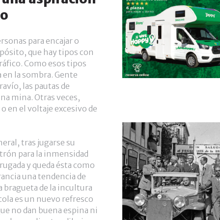
mo
ersonas para encajar o
opósito, que hay tipos con
ráfico. Como esos tipos
a en la sombra. Gente
ravío, las pautas de
na mina. Otras veces,
o en el voltaje excesivo de
ral, tras jugarse su
trón para la inmensidad
rrugada y queda ésta como
rancia una tendencia de
 bragueta de la incultura
cola es un nuevo refresco
que no dan buena espina ni