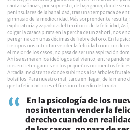
cantamañanas, por supuesto, de baja gama, donde se ma
peninsulares de la banalidad, tras una temporada de en
gimnasio de la mediocridad. Más sorprendente resulta, 
exploratoria y zapadora del territorio de la felicidad, Así, 
colgar la casaca pirata en la percha de un zahorí, nos 
peregrina con unas décimas de fiebre del oro. En la psic
tiempos nos intentan vender la felicidad como un dere
el mejor de los casos, no pasa de ser una aspiración dom
Ahí se esmeran los ideólogos del viento, entre panderet
nos entretengamos en los pequeños momentos felices 
Arcadia inexistente donde subirnos a los árboles frutal
bolsillos. Para nuestro mal, tarda en llegar, de la mano 
que la felicidad no es el fin sino el medio de la vida.
En la psicología de los nu
nos intentan vender la fel
derecho cuando en realidad
de los casos, no pasa de se