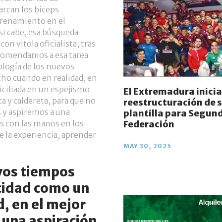
rcan los bíceps
trenamiento en el
si cabe, esa búsqueda
con vitola oficialista, tras
encomendamos a esa tarea
ología de los nuevos
cho cuando en realidad, en
iciliada en un espejismo.
El Extremadura inicia
a y caldereta, para que no
reestructuración de 
y aspiremos a una
plantilla para Segun
es con las manos en los
Federación
de la experiencia, aprender
MAY 30, 2025
evos tiempos
icidad como un
, en el mejor
r una aspiración