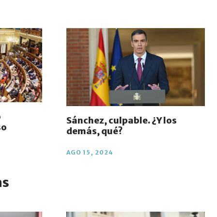
o
Sánchez, culpable. ¿Y los
so
demás, qué?
AGO 15, 2024
as