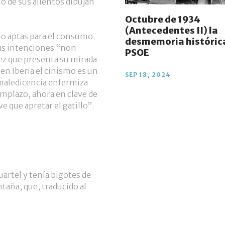
o de sus alientos dibujan
Octubre de 1934
(Antecedentes II) la
no aptas para el consumo.
desmemoria histórica
las intenciones “non
PSOE
tez que presenta su mirada
 en Iberia el cinismo es un
SEP 18, 2024
 maledicencia enfermiza
mplazo, ahora en clave de
e que apretar el gatillo”.
uartel y tenía bigotes de
taña, que, traducido al